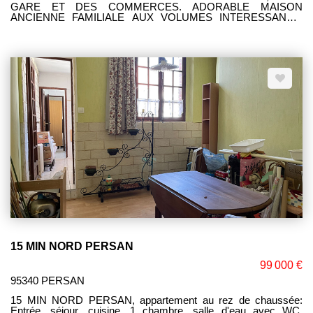
GARE ET DES COMMERCES. ADORABLE MAISON
ANCIENNE FAMILIALE AUX VOLUMES INTERESSANTS:
ENTREE, SEJOUR DOUBLE AVEC CUISINE OUVERTE, 1
CHAMBRE, SALLE D'EAU, WC. AU 1ER: 4 CHAMBRES,
PIECE D'EAU POSSIBILITE SALLE DE BAINS. UNE
DEPENDANCE POSSIBILITE STUDIO. GARAGE SPACIEUX.
CAVE. JOLI TERRAIN DE 390 M² AVEC VASTE TERRASSE
SANS VIS A VIS. SES ATOUTS: SA PROXIMITE DES
COMMODITES, SON FORT POTENTIEL.
15 MIN NORD PERSAN
99 000 €
95340 PERSAN
15 MIN NORD PERSAN, appartement au rez de chaussée:
Entrée, séjour, cuisine, 1 chambre, salle d'eau avec WC,