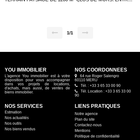
SEJOUR DOUBLE AVEC POÊLE A BOIS, CUISINE
AMENAGEE DONNANT SUR UNE VASTE VERANDA SANS
VIS A VIS, 5 CHAMBRES DONT UNE EN REZ DE
CHAUSSEE, 2 SALLES D'EAU, 1 SALLE DE BAINS AVEC
DOUCHE, 3 WC, BUREAU, SALLE DE JEUX. CAVE TOTALE,
ABRI VEHICULE. SES ATOUTS: COMMERCES, ECOLES ET
GARE ACCESSIBLES A PIED, UN BIEN RARE SUR LE
1/1
SECTEUR.
YOU IMMOBILIER
NOS COORDONNÉES
L'agence You immobilier est à votre
64 rue Roger Salengro
disposition pour vous accompagner
60110 MERU
dans vos projets de locations,
Tél. : +33 3 65 33 00 90
d'achats, mais aussi, de ventes de
Tél. Location : +33 3 65 33 00
biens immobilier.
90
NOS SERVICES
LIENS PRATIQUES
Estmation
Notre agence
Nos actualités
Plan du site
Nos outils
Contactez-nous
Nos biens vendus
Mentions
Politique de confidentialité