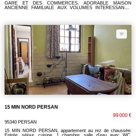
GARE ET DES COMMERCES. ADORABLE MAISON
ANCIENNE FAMILIALE AUX VOLUMES INTERESSANTS:
ENTREE, SEJOUR DOUBLE AVEC CUISINE OUVERTE, 1
CHAMBRE, SALLE D'EAU, WC. AU 1ER: 4 CHAMBRES,
PIECE D'EAU POSSIBILITE SALLE DE BAINS. UNE
DEPENDANCE POSSIBILITE STUDIO. GARAGE SPACIEUX.
CAVE. JOLI TERRAIN DE 390 M² AVEC VASTE TERRASSE
SANS VIS A VIS. SES ATOUTS: SA PROXIMITE DES
COMMODITES, SON FORT POTENTIEL.
15 MIN NORD PERSAN
99 000 €
95340 PERSAN
15 MIN NORD PERSAN, appartement au rez de chaussée:
Entrée, séjour, cuisine, 1 chambre, salle d'eau avec WC,