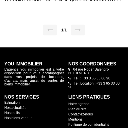
SEJOUR DOUBLE AVEC POÊLE A BOIS, CUISINE
AMENAGEE DONNANT SUR UNE VASTE VERANDA SANS
VIS A VIS, 5 CHAMBRES DONT UNE EN REZ DE
CHAUSSEE, 2 SALLES D'EAU, 1 SALLE DE BAINS AVEC
DOUCHE, 3 WC, BUREAU, SALLE DE JEUX. CAVE TOTALE,
ABRI VEHICULE. SES ATOUTS: COMMERCES, ECOLES ET
GARE ACCESSIBLES A PIED, UN BIEN RARE SUR LE
1/1
SECTEUR.
YOU IMMOBILIER
NOS COORDONNÉES
L'agence You immobilier est à votre
64 rue Roger Salengro
disposition pour vous accompagner
60110 MERU
dans vos projets de locations,
Tél. : +33 3 65 33 00 90
d'achats, mais aussi, de ventes de
Tél. Location : +33 3 65 33 00
biens immobilier.
90
NOS SERVICES
LIENS PRATIQUES
Estmation
Notre agence
Nos actualités
Plan du site
Nos outils
Contactez-nous
Nos biens vendus
Mentions
Politique de confidentialité