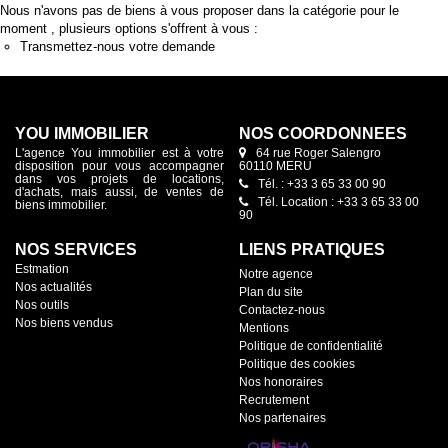
Nous n'avons pas de biens à vous proposer dans la catégorie pour le
moment , plusieurs options s'offrent à vous :
Transmettez-nous votre demande
YOU IMMOBILIER
NOS COORDONNÉES
L'agence You immobilier est à votre
64 rue Roger Salengro
disposition pour vous accompagner
60110 MERU
dans vos projets de locations,
Tél. : +33 3 65 33 00 90
d'achats, mais aussi, de ventes de
Tél. Location : +33 3 65 33 00
biens immobilier.
90
NOS SERVICES
LIENS PRATIQUES
Estmation
Notre agence
Nos actualités
Plan du site
Nos outils
Contactez-nous
Nos biens vendus
Mentions
Politique de confidentialité
Politique des cookies
Nos honoraires
Recrutement
Nos partenaires